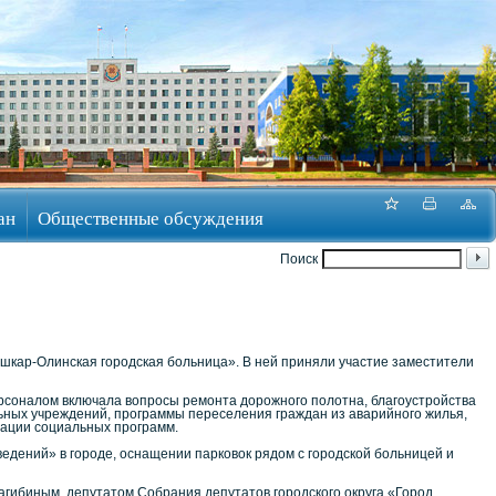
ан
Общественные обсуждения
Поиск
ошкар-Олинская городская больница». В ней приняли участие заместители
рсоналом включала вопросы ремонта дорожного полотна, благоустройства
льных учреждений, программы переселения граждан из аварийного жилья,
зации социальных программ.
едений» в городе, оснащении парковок рядом с городской больницей и
агибиным, депутатом Собрания депутатов городского округа «Город