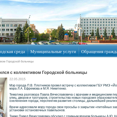
одская среда
Муниципальные услуги
Обращения гражд
ивом Городской больницы
тился с коллективом Городской больницы
22.05.2015
Мэр города П.В. Плотников провел встречу с коллективом ГБУ РМЭ «Й
мэра Л.А. Ефремова и М.Я. Никитенко.
Тематика разговора Павла Вячеславовича с врачами и медицинским пе
улиц, дворов и тротуаров, строительства новых городских образовате
озеленения города, перспектив развития столицы, дальнейшей реали
Врачи адресовали мэру города свои просьбы о закрытии «питейных зав
установки остановочных павильонов.
Также Павел Вячеславович обсудил с главным врачом больницы А.Ю. Н