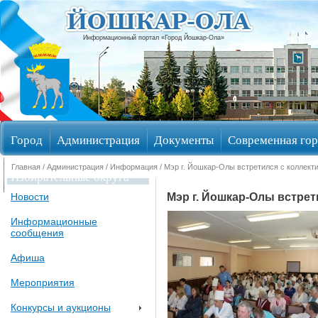
Информационный портал «Город Йошкар-Ола»
Город
Администрация
Документы
Современная гор
Главная
/
Администрация
/
Информация
/ Мэр г. Йошкар-Олы встретился с коллект
Избирательные округа
Мэр г. Йошкар-Олы встре
Новости
Информационные
сообщения
Афиша
Мероприятия
Конкурсы и аукционы