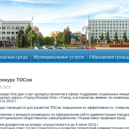
одская среда
Муниципальные услуги
Обращения гражд
онкурс ТОСов
05.2015
ошкар-Оле дан старт конкурсу проектов в сфере поддержки социальных иниц
одского округа «Город Йошкар-Ола» «Город, в котором мы живем» по номинаци
ста 2015 г.
курс проводится для развития ТОСов, повышения их эффективности, стимул
ожение о конкурсе размещено на официальном сайте администрации городского
риториальное общественное самоуправление / Нормативно-правовая база).
ем документов на конкурс осуществляется до 9 июня 2015 г.
кспертный совет (отдел транспорта и развития территорий администрации гор