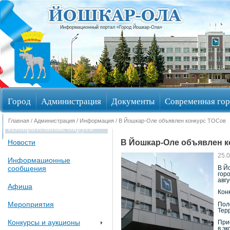
Информационный портал «Город Йошкар-Ола»
Город
Администрация
Документы
Современная гор
Главная
/
Администрация
/
Информация
/ В Йошкар-Оле объявлен конкурс ТОСов
Избирательные округа
В Йошкар-Оле объявлен к
Новости
25.
Информационные
сообщения
В Й
гор
авгу
Афиша
Кон
Мероприятия
Пол
Тер
Конкурсы и аукционы
При
в э