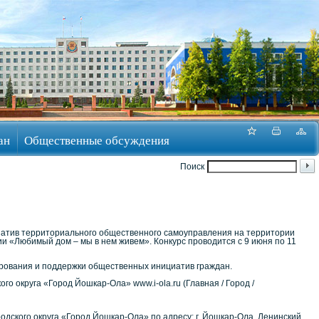
ан
Общественные обсуждения
Поиск
иатив территориального общественного самоуправления на территории
и «Любимый дом – мы в нем живем». Конкурс проводится с 9 июня по 11
ирования и поддержки общественных инициатив граждан.
 округа «Город Йошкар-Ола» www.i-ola.ru (Главная / Город /
одского округа «Город Йошкар-Ола» по адресу: г. Йошкар-Ола, Ленинский