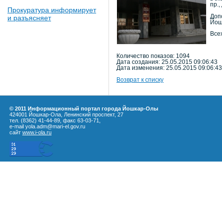
пр.,
Прокуратура информирует
Доп
и разъясняет
Йош
Все
Количество показов: 1094
Дата создания: 25.05.2015 09:06:43
Дата изменения: 25.05.2015 09:06:43
Возврат к списку
© 2011 Информационный портал города Йошкар-Олы
424001 Йошкар-Ола, Ленинский проспект, 27
тел. (8362) 41-44-89, факс 63-03-71,
e-mail yola.adm@mari-el.gov.ru
сайт
www.i-ola.ru