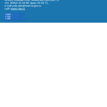
424001 Йошкар-Ола, Ленинский проспект, 27
тел. (8362) 41-44-89, факс 63-03-71,
e-mail yola.adm@mari-el.gov.ru
сайт
www.i-ola.ru