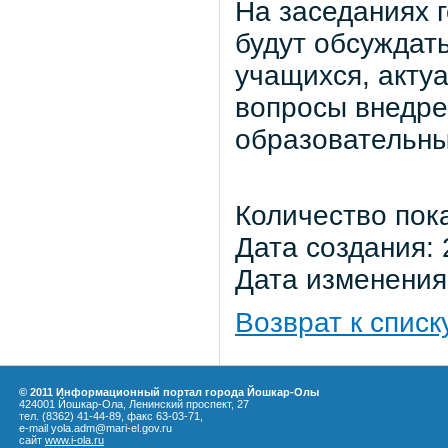
На заседаниях 
будут обсуждать
учащихся, акту
вопросы внедр
образовательны
Количество пок
Дата создания: 
Дата изменения:
Возврат к списк
© 2011 Информационный портал города Йошкар-Олы
424001 Йошкар-Ола, Ленинский проспект, 27
тел. (8362) 41-44-89, факс 63-03-71,
e-mail yola.adm@mari-el.gov.ru
сайт
www.i-ola.ru