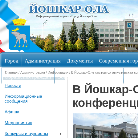
Информационный портал «Город Йошкар-Ола»
Город
Администрация
Документы
Современная гор
Главная
/
Администрация
/
Информация
/ В Йошкар-Оле состоится августовская к
Обращения граждан
Общественные обсуждения
Изби
В Йошкар-О
Новости
Информационные
конференц
сообщения
Афиша
Мероприятия
Конкурсы и аукционы