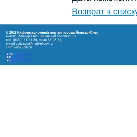
Возврат к списк
© 2011 Информационный портал города Йошкар-Олы
424001 Йошкар-Ола, Ленинский проспект, 27
тел. (8362) 41-44-89, факс 63-03-71,
e-mail yola.adm@mari-el.gov.ru
сайт
www.i-ola.ru