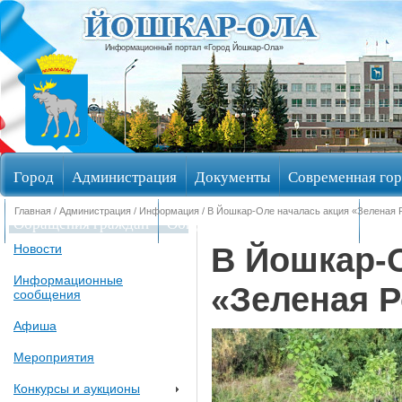
Информационный портал «Город Йошкар-Ола»
Город
Администрация
Документы
Современная гор
Главная
/
Администрация
/
Информация
/ В Йошкар-Оле началась акция «Зеленая 
Обращения граждан
Общественные обсуждения
Изби
В Йошкар-О
Новости
Информационные
«Зеленая 
сообщения
Афиша
Мероприятия
Конкурсы и аукционы