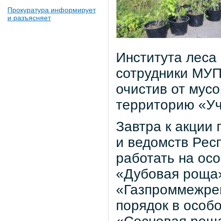
Прокуратура информирует
и разъясняет
Института леса
сотрудники МУП
очистив от мус
территорию «Уч
Завтра к акции
и ведомств Рес
работать на ос
«Дубовая роща
«Газпроммежрег
порядок в особ