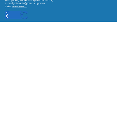
тел. (8362) 41-44-89, факс 63-03-71,
e-mail yola.adm@mari-el.gov.ru
сайт
www.i-ola.ru