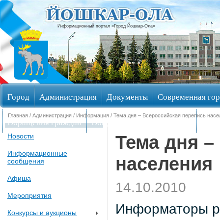
Информационный портал «Город Йошкар-Ола»
Город
Администрация
Документы
Современная гор
Главная
/
Администрация
/
Информация
/ Тема дня – Всероссийская перепись насе
Обращения граждан
Общественные обсуждения
Изби
Тема дня –
Новости
Информационные
населения
сообщения
Афиша
14.10.2010
Мероприятия
Информаторы ра
Конкурсы и аукционы