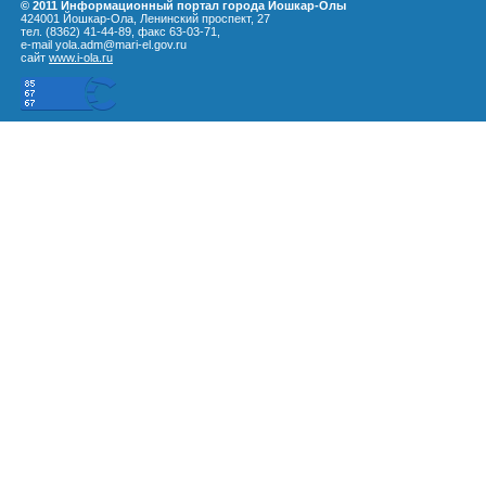
© 2011 Информационный портал города Йошкар-Олы
424001 Йошкар-Ола, Ленинский проспект, 27
тел. (8362) 41-44-89, факс 63-03-71,
e-mail yola.adm@mari-el.gov.ru
сайт
www.i-ola.ru