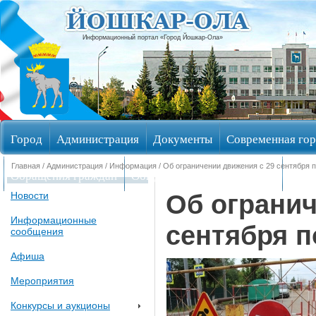
Информационный портал «Город Йошкар-Ола»
Город
Администрация
Документы
Современная гор
Главная
/
Администрация
/
Информация
/ Об ограничении движения с 29 сентября по
Обращения граждан
Общественные обсуждения
Изби
Об огранич
Новости
Информационные
сентября по
сообщения
Афиша
Мероприятия
Конкурсы и аукционы