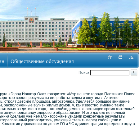
ан
Общественные обсуждения
Поиск
круга «Город Йошкар-Ола» говорится: «Мэр нашего города Плотников Павел
 короткое время, результаты его работы видны и ощутимы. Активно
иц, строят детские площадки, автостоянки. Уделяется большое внимание
, расположенные вблизи жилых домов. А, как известно, именно такие
оительство детского сада, так необходимого в настоящее время жителям 9
ктивную пропаганду здорового образа жизни. И это далеко не полный
ьника сделано уже немало - горожане увидели конкретные результаты.
интересованный руководитель, умеющий ставить перед собой цели и
 Коллектив управления по делам ГО и ЧС администрации городского округа