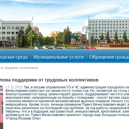
одская среда
Муниципальные услуги
Обращения гражд
 от трудовых коллективов
слова поддержки от трудовых коллективов
17.11.2015
Так, в письме управления ГО и ЧС администрации городского о
Вячеславович работает на своем посту только год. Но, несмотря на столь
благоустраивается город: ремонтируют дороги, поддерживают чистоту ул
мероприятиям, направленным на борьбу с пожарами - сносят ветхие сараи
строения являются причиной возникновения крупных пожаров. Начато стр
микрорайона. Кроме этого, личным примером Павел Вячеславович ведет а
перечень решенных за последний год проблем. За год работы градоначал
Уверены, что и в будущем, как грамотный, инициативный, креативный, за
добиваться их, Павел Вячеславович принесет городу еще большую пользу.
«Город Йошкар-Ола».