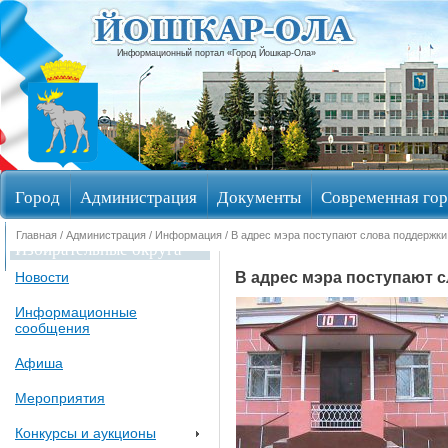
Информационный портал «Город Йошкар-Ола»
Город
Администрация
Документы
Современная гор
Главная
/
Администрация
/
Информация
/ В адрес мэра поступают слова поддержки
Избирательные округа
В адрес мэра поступают 
Новости
Информационные
сообщения
Афиша
Мероприятия
Конкурсы и аукционы