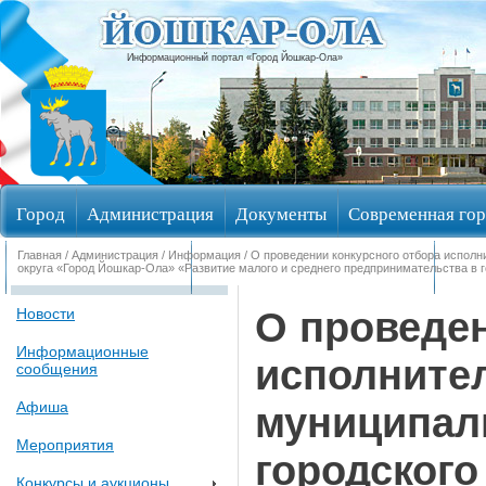
Информационный портал «Город Йошкар-Ола»
Город
Администрация
Документы
Современная гор
Главная
/
Администрация
/
Информация
/ О проведении конкурсного отбора испол
Обращения граждан
Общественные обсуждения
Изби
округа «Город Йошкар-Ола» «Развитие малого и среднего предпринимательства в г
О проведен
Новости
Информационные
исполните
сообщения
Афиша
муниципал
Мероприятия
городского
Конкурсы и аукционы