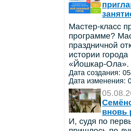
пригла
заняти
Мастер-класс пр
программе? Мас
праздничной от
истории города
«Йошкар-Ола».
Дата создания: 05
Дата изменения: 0
05.08.
Семёно
вновь 
И, судя по пер
пришлось по ду