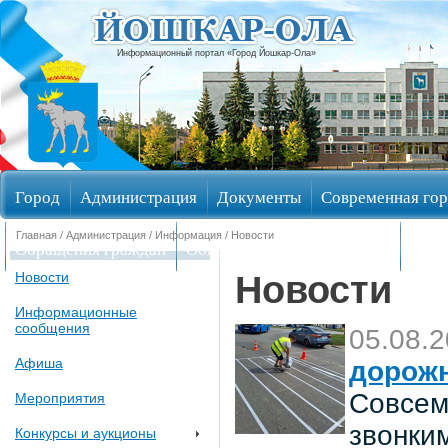
Информационный портал «Город Йошкар-Ола»
Город
Администрация
Документы
Современная гор
Главная
/
Администрация
/
Информация
/ Новости
Обращения граждан
Общественные обсуждения
Изби
Новости
Новости
Информационные
сообщения
05.08.
Афиша
дорож
Совсем
Мероприятия
звонки
Конкурсы и аукционы