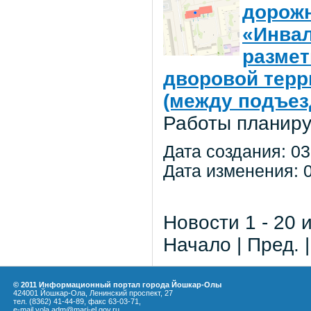
дорожн
«Инвал
размет
дворовой терр
(между подъез
Работы планиру
Дата создания: 03
Дата изменения: 0
Новости 1 - 20 
Начало | Пред. 
© 2011 Информационный портал города Йошкар-Олы
424001 Йошкар-Ола, Ленинский проспект, 27
тел. (8362) 41-44-89, факс 63-03-71,
e-mail yola.adm@mari-el.gov.ru