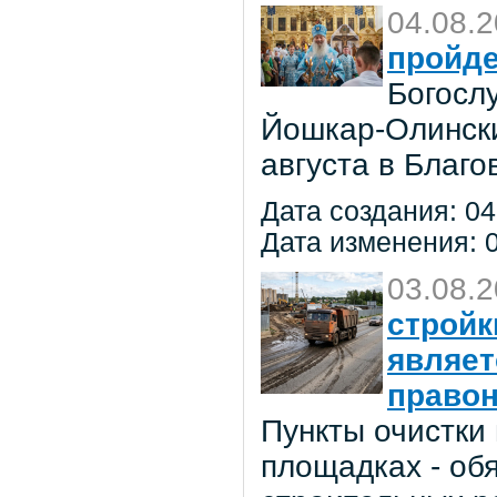
04.08.
пройде
Богосл
Йошкар-Олински
августа в Благ
Дата создания: 04
Дата изменения: 0
03.08.
стройк
являе
право
Пункты очистки
площадках - об