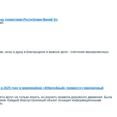
 на территории Республики Марий Эл
/с.
, силы и душу в благородное и важное дело - плетение маскировочных
 в 2025 году в микрорайоне «Юбилейный» появился современный
а могут не только играть, но изучать правила дорожного движения. Была
ением. Каждый благоустроенный объект оснащен информационными
ь.