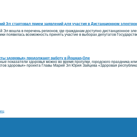
ий Эл стартовал прием заявлений для участия в Дистанционном электро
й Эл вошла в перечень регионов, где гражданам доступно дистанционное элек
ики появилась возможность принять участие в выборах депутатов Государст
кты здоровья» продолжают работу в Йошкар-Оле
ные показатели здоровья можно во время прогулки, городского праздника ил
тов здоровья» проекта Главы Марий Эл Юрия Зайцева «Здоровая республик
ец