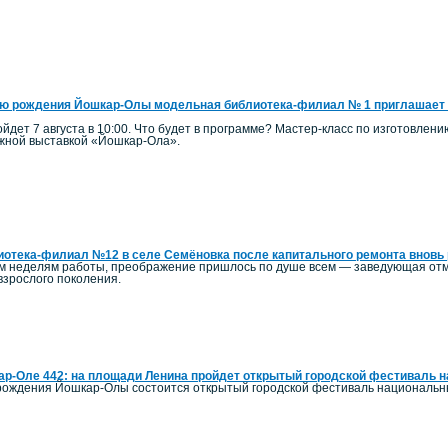
ю рождения Йошкар-Олы модельная библиотека-филиал № 1 приглашает 
йдет 7 августа в 10:00. Что будет в программе? Мастер-класс по изготовлен
ижной выставкой «Йошкар-Ола».
отека-филиал №12 в селе Семёновка после капитального ремонта вновь 
ым неделям работы, преображение пришлось по душе всем — заведующая отм
 взрослого поколения.
р-Оле 442: на площади Ленина пройдет открытый городской фестиваль 
ь рождения Йошкар-Олы состоится открытый городской фестиваль национальн