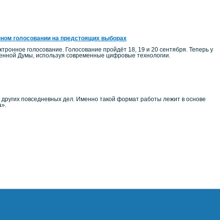
нном голосовании на предстоящих выборах
тронное голосование. Голосование пройдёт 18, 19 и 20 сентября. Теперь у
венной Думы, используя современные цифровые технологии.
и других повседневных дел. Именно такой формат работы лежит в основе
а».