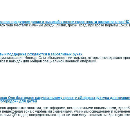
енное предупреждение о высокой степени вероятности возникновения ЧС
026 года местами сильные дожди, ливни, грозы, град, при грозе порывы 15-20 м
ь и поддержка рождаются в заботливых руках
администрация Йошкар-Олы объединяет жительниц, которые вкладывают время
ков и накидок для бойцов специальной военной операции.
кар-Оле благодаря национальному проекту «Инфраструктура для жизни»
огородок» для детей
на дорожными знаками, светофорами, остановочными павильонами, где ребят
а пешеходная зона с удобными скамейками, уличным освещением и озелен
телями QR-кодов, посредством которых жители могут оставлять обратную связ