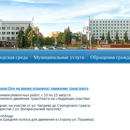
одская среда
Муниципальные услуги
Обращения гражд
кар-Оле на время ограничат движение транспорта
ением ремонтных работ, с 10 по 15 августа
раничено движение транспорта на следующих участках:
дная, на участке от ул. Чапаева до Сернурского тракта;
крестка с ул. Воскресенский проспект;
слобода;
м (средняя полоса для движения в сторону ул. Пушкина).