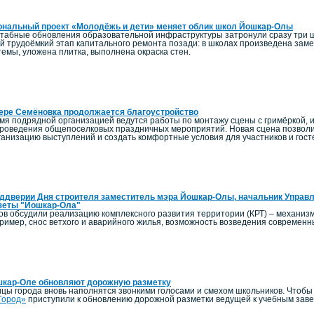
ональный проект «Молодёжь и дети» меняет облик школ Йошкар-Олы
штабные обновления образовательной инфраструктуры затронули сразу три 
й трудоёмкий этап капитального ремонта позади: в школах произведена заме
емы, уложена плитка, выполнена окраска стен.
ере Семёновка продолжается благоустройство
мя подрядной организацией ведутся работы по монтажу сцены с гримёркой, и
роведения общепоселковых праздничных мероприятий. Новая сцена позволи
ганизацию выступлений и создать комфортные условия для участников и гост
ддверии Дня строителя заместитель мэра Йошкар-Олы, начальник Управл
зеты "Йошкар-Ола"
ов обсудили реализацию комплексного развития территории (КРТ) – механиз
пример, снос ветхого и аварийного жилья, возможность возведения современ
шкар-Оле обновляют дорожную разметку
ицы города вновь наполнятся звонкими голосами и смехом школьников. Чтоб
Город»
приступили к обновлению дорожной разметки ведущей к учебным зав