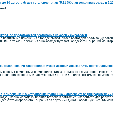
к до 30 августа будет установлен знак "5.21 (Жилая зона) при въезде и 5.
ьны!
кар-Оле продолжается реализация наказов избирателей
гие позитивные изменения в городе выполняются благодаря реализации зако
й Эл», а также Положения о наказах депутатам Городского Собрания Йошка
ть празднования Дня города в Музее истории Йошкар-Олы состоялась вст
м словом к собравшимся обратились глава городского округа "Город Йошкар-О
го диалога: ветераны и заслуженные деятели делились яркими воспоминания
я, самооценка и выстраивание границ: на «Университете для родителей» р
ощадке Дворца молодежи прошла встреча в рамках «Университета для родител
 депутатом городского Собрания от партии «Единая Россия» Дениса Клименч