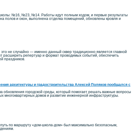
школы: №16, №23, №14. Работы идут полным ходом, и первые результаты
на полов и окон, выполнена отделка помещений, обновлены кровля и
 это не случайно — именно данный сквер традиционно является главной
т расширить репертуар и формат проводимых событий, обеспечить
ей праздников.
ения архитектуры и градостроительства Алексей Поляков пообщался с
ма обновления городской среды, который помогает решать важные вопросы
ных многоквартирных домов и развитие инженерной инфраструктуры.
ы путь по маршруту «дом-школа-дом» был максимально безопасным,
едениям.