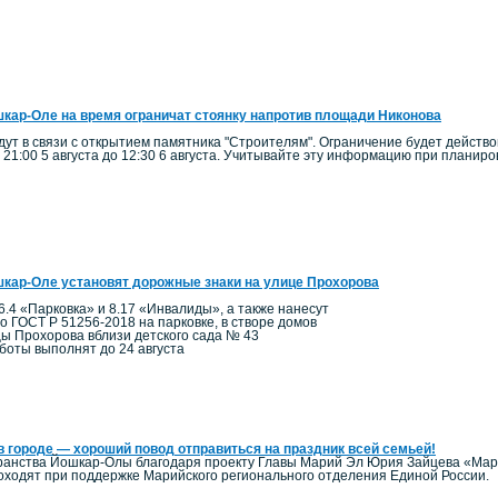
кар-Оле на время ограничат стоянку напротив площади Никонова
ут в связи с открытием памятника "Строителям". Ограничение будет действо
 21:00 5 августа до 12:30 6 августа. Учитывайте эту информацию при планир
кар-Оле установят дорожные знаки на улице Прохорова
6.4 «Парковка» и 8.17 «Инвалиды», а также нанесут
по ГОСТ Р 51256-2018 на парковке, в створе домов
цы Прохорова вблизи детского сада № 43
боты выполнят до 24 августа
в городе — хороший повод отправиться на праздник всей семьей!
ранства Йошкар-Олы благодаря проекту Главы Марий Эл Юрия Зайцева «Мари
ходят при поддержке Марийского регионального отделения Единой России.