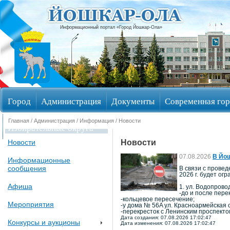
Информационный портал «Город Йошкар-Ола»
Город
Администрация
Документы
Современная гор
Главная
/
Администрация
/
Информация
/ Новости
Избирательные округа
Новости
Новости
07.08.2026
В Йош
Информационные
сообщения
В связи с провед
2026 г. будет ог
Афиша
1. ул. Водопрово
-до и после пере
-кольцевое пересечение;
Мероприятия
-у дома № 56A ул. Красноармейская 
-перекресток с Ленинским проспекто
Дата создания: 07.08.2026 17:02:47
Конкурсы и аукционы
Дата изменения: 07.08.2026 17:02:47