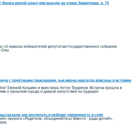
22 (Конец жилой зоны) при выезде на улицу Димитрова, д. 75
на «О наказах избирателей депутатам Государственного собрания
р-Олы.
реча с почётными гражданами, чьи имена навсегда вписаны в историю
ла" Евгений Кузьмин и врио мэра Антон Трудинов. Встреча прошла в
ми о прошлом города и давали напутствия на будущее.
ассказали, как воспитать в ребёнке уверенность в себе
ей» проекта «Родители, объединяйтесь! Вместе - ради детей!»,
ука.