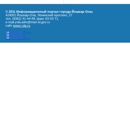
© 2011 Информационный портал города Йошкар-Олы
424001 Йошкар-Ола, Ленинский проспект, 27
тел. (8362) 41-44-89, факс 63-03-71,
e-mail yola.adm@mari-el.gov.ru
сайт
www.i-ola.ru