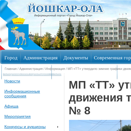
Информационный портал «Город Йошкар-Ола»
Город
Администрация
Документы
Современная гор
Главная
/
Администрация
/
Информация
/ МП «ТТ» утвердило зимние графики движ
Обращения граждан
Общественные обсуждения
Изби
МП «ТТ» у
Новости
Информационные
движения 
сообщения
Афиша
№ 8
Мероприятия
Конкурсы и аукционы