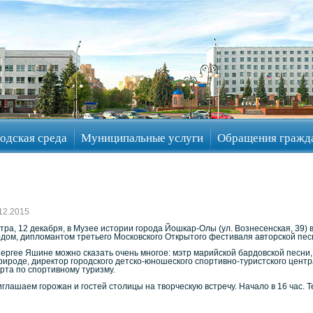
одская среда
Муниципальные услуги
Обращения гражд
12.2015
тра, 12 декабря, в Музее истории города Йошкар-Олы (ул. Вознесенская, 39)
дом, дипломантом третьего Московского Открытого фестиваля авторской пе
ергее Яшине можно сказать очень многое: мэтр марийской бардовской песни, 
рироде, директор городского детско-юношеского спортивно-туристского цент
рта по спортивному туризму.
глашаем горожан и гостей столицы на творческую встречу. Начало в 16 час.
Т