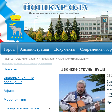
Информационный портал «Город Йошкар-Ола»
Город
Администрация
Документы
Современная гор
Главная
/
Администрация
/
Информация
/ «Звонкие струны души»
Избирательные округа
«Звонкие струны души»
Новости
11.
Информационные
сообщения
Зав
бар
Афиша
О С
и п
спо
Мероприятия
При
Конкурсы и аукционы