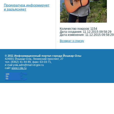
Прокуратура информирует
и разъясняет
Количество показов: 1154
Дата создания: 11.12.2015 09:58:29
Дата изменения: 11.12.2015 09:58:29
Возврат к списку
© 2011 Информационный портал города Йошкар-Олы
424001 Йошкар-Ола, Ленинский проспект, 27
тел. (8362) 41-44-89, факс 63-03-71,
e-mail yola.adm@mari-el.gov.ru
сайт
www.i-ola.ru