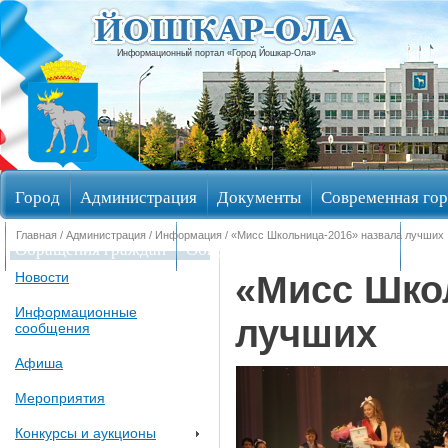
Информационный портал «Город Йошкар-Ола»
Город
Администрация
Документы
Современная гор
Главная
/
Администрация
/
Информация
/ «Мисс Школьница-2016» назвала лучших
Обращения граждан
Общественные обсуждения
Изби
«Мисс Шко
Новости
Информационные
лучших
сообщения
Афиша
Мероприятия
Конкурсы и аукционы