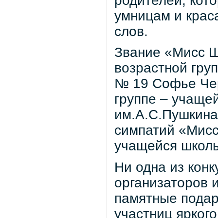
родителей, кот
умницам и крас
слов.
Звание «Мисс 
возрастной гру
№ 19 Софье Чер
группе – учаще
им.А.С.Пушкина
симпатий «Мисс
учащейся школы
Ни одна из кон
организаторов 
памятные подар
участниц яркого