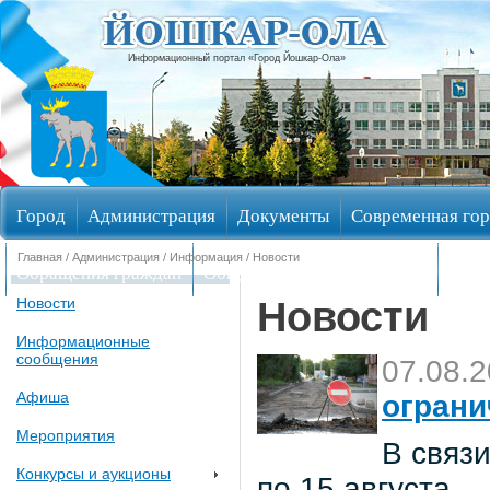
Информационный портал «Город Йошкар-Ола»
Город
Администрация
Документы
Современная гор
Главная
/
Администрация
/
Информация
/ Новости
Обращения граждан
Общественные обсуждения
Изби
Новости
Новости
Информационные
сообщения
07.08.
Афиша
ограни
Мероприятия
В связи
Конкурсы и аукционы
по 15 августа