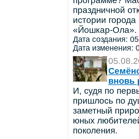
программе? Мас
праздничной от
истории города
«Йошкар-Ола».
Дата создания: 05
Дата изменения: 0
05.08.
Семёно
вновь 
И, судя по пер
пришлось по ду
заметный приро
юных любителей 
поколения.