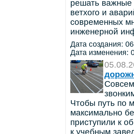
решать важные 
ветхого и авар
современных мн
инженерной инф
Дата создания: 06
Дата изменения: 0
05.08.
дорож
Совсем
звонки
Чтобы путь по 
максимально бе
приступили к о
к учебным заве