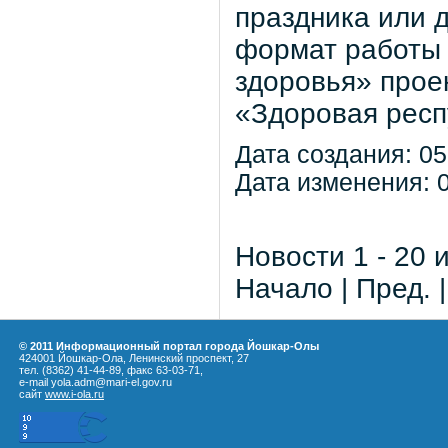
праздника или 
формат работы 
здоровья» прое
«Здоровая респ
Дата создания: 05
Дата изменения: 0
Новости 1 - 20 
Начало | Пред. 
© 2011 Информационный портал города Йошкар-Олы
424001 Йошкар-Ола, Ленинский проспект, 27
тел. (8362) 41-44-89, факс 63-03-71,
e-mail yola.adm@mari-el.gov.ru
сайт
www.i-ola.ru