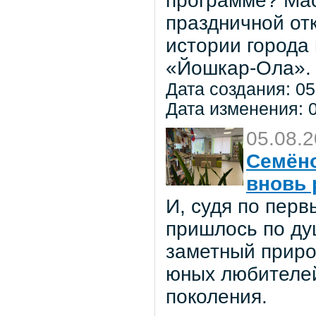
программе? Мас
праздничной от
истории города
«Йошкар-Ола».
Дата создания: 05
Дата изменения: 0
05.08.
Семёно
вновь 
И, судя по пер
пришлось по ду
заметный приро
юных любителей 
поколения.