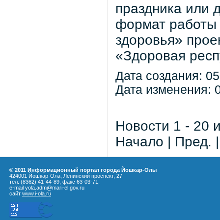
праздника или 
формат работы 
здоровья» прое
«Здоровая респ
Дата создания: 05
Дата изменения: 0
Новости 1 - 20 
Начало | Пред. 
© 2011 Информационный портал города Йошкар-Олы
424001 Йошкар-Ола, Ленинский проспект, 27
тел. (8362) 41-44-89, факс 63-03-71,
e-mail yola.adm@mari-el.gov.ru
сайт
www.i-ola.ru