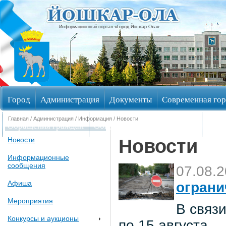
Информационный портал «Город Йошкар-Ола»
Город
Администрация
Документы
Современная гор
Главная
/
Администрация
/
Информация
/ Новости
Обращения граждан
Общественные обсуждения
Изби
Новости
Новости
Информационные
сообщения
07.08.
Афиша
ограни
Мероприятия
В связи
Конкурсы и аукционы
по 15 августа