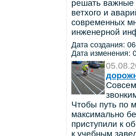
решать важные 
ветхого и авар
современных мн
инженерной инф
Дата создания: 06
Дата изменения: 0
05.08.
дорож
Совсем
звонки
Чтобы путь по 
максимально бе
приступили к о
к учебным заве