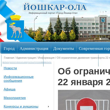
Информационный портал «Город Йошкар-Ола»
Город
Администрация
Документы
Современная гор
Главная
/
Администрация
/
Информация
/ Об ограничении движения транспорта 22 я
Обращения граждан
Общественные обсуждения
Изби
Об ограни
Новости
Информационные
22 января 2
сообщения
Афиша
Мероприятия
Конкурсы и аукционы