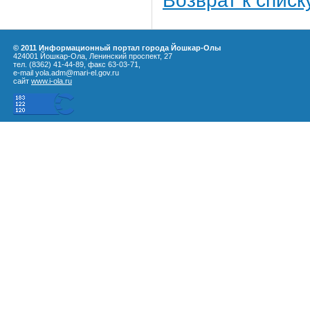
Возврат к списк
© 2011 Информационный портал города Йошкар-Олы
424001 Йошкар-Ола, Ленинский проспект, 27
тел. (8362) 41-44-89, факс 63-03-71,
e-mail yola.adm@mari-el.gov.ru
сайт
www.i-ola.ru