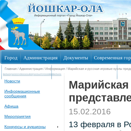
Информационный портал «Город Йошкар-Ола»
Город
Администрация
Документы
Современная гор
Главная
/
Администрация
/
Информация
/ Марийская и русская игровые куклы пред
Обращения граждан
Общественные обсуждения
Изби
Марийская 
Новости
Информационные
представле
сообщения
Афиша
15.02.2016
Мероприятия
13 февраля в Р
Конкурсы и аукционы