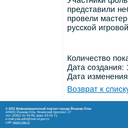
Участники фоль
представили не
провели мастер
русской игровой
Количество пок
Дата создания: 
Дата изменения:
Возврат к списк
© 2011 Информационный портал города Йошкар-Олы
424001 Йошкар-Ола, Ленинский проспект, 27
тел. (8362) 41-44-89, факс 63-03-71,
e-mail yola.adm@mari-el.gov.ru
сайт
www.i-ola.ru