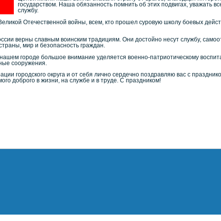
государством. Наша обязанность помнить об этих подвигах, уважать все
службу.
еликой Отечественной войны, всем, кто прошел суровую школу боевых действ
сии верны славным воинским традициям. Они достойно несут службу, самоо
траны, мир и безопасность граждан.
 в нашем городе большое внимание уделяется военно-патриотическому воспи
вные сооружения.
ции городского округа и от себя лично сердечно поздравляю вас с празднико
мого доброго в жизни, на службе и в труде. С праздником!