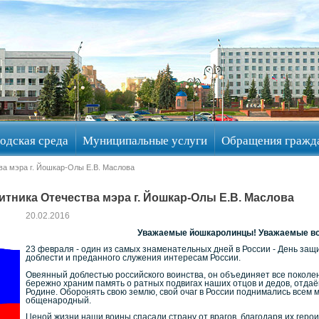
одская среда
Муниципальные услуги
Обращения гражд
ва мэра г. Йошкар-Олы Е.В. Маслова
тника Отечества мэра г. Йошкар-Олы Е.В. Маслова
20.02.2016
Уважаемые йошкаролинцы! Уважаемые во
23 февраля - один из самых знаменательных дней в России - День защи
доблести и преданного служения интересам России.
Овеянный доблестью российского воинства, он объединяет все поколе
бережно храним память о ратных подвигах наших отцов и дедов, отда
Родине. Оборонять свою землю, свой очаг в России поднимались всем ми
общенародный.
Ценой жизни наши воины спасали страну от врагов, благодаря их гер