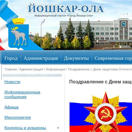
Информационный портал «Город Йошкар-Ола»
Город
Администрация
Документы
Современная гор
Главная
/
Администрация
/
Информация
/ Поздравление с Днем защитника Отечест
Избирательные округа
Поздравление с Днем защи
Новости
Информационные
сообщения
Афиша
Мероприятия
Конкурсы и аукционы