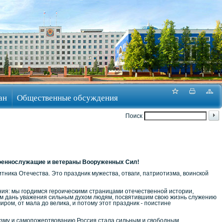
ан
Общественные обсуждения
Поиск
еннослужащие и ветераны Вооруженных Сил!
тника Отечества. Это праздник мужества, отваги, патриотизма, воинской
ния: мы гордимся героическими страницами отечественной истории,
ём дань уважения сильным духом людям, посвятившим свою жизнь служению
ром, от мала до велика, и потому этот праздник - поистине
оизму и самопожертвованию Россия стала сильным и свободным