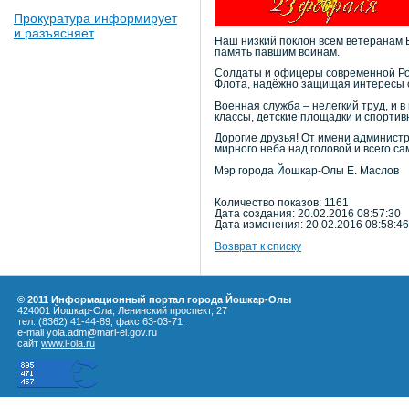
Прокуратура информирует
и разъясняет
Наш низкий поклон всем ветеранам В
память павшим воинам.
Солдаты и офицеры современной Рос
Флота, надёжно защищая интересы с
Военная служба – нелегкий труд, и
классы, детские площадки и спорти
Дорогие друзья! От имени администра
мирного неба над головой и всего са
Мэр города Йошкар-Олы Е. Маслов
Количество показов: 1161
Дата создания: 20.02.2016 08:57:30
Дата изменения: 20.02.2016 08:58:46
Возврат к списку
© 2011 Информационный портал города Йошкар-Олы
424001 Йошкар-Ола, Ленинский проспект, 27
тел. (8362) 41-44-89, факс 63-03-71,
e-mail yola.adm@mari-el.gov.ru
сайт
www.i-ola.ru