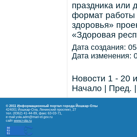
праздника или 
формат работы 
здоровья» прое
«Здоровая респ
Дата создания: 05
Дата изменения: 0
Новости 1 - 20 
Начало | Пред. 
© 2011 Информационный портал города Йошкар-Олы
424001 Йошкар-Ола, Ленинский проспект, 27
тел. (8362) 41-44-89, факс 63-03-71,
e-mail yola.adm@mari-el.gov.ru
сайт
www.i-ola.ru