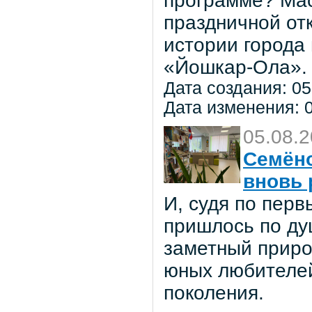
программе? Мас
праздничной от
истории города
«Йошкар-Ола».
Дата создания: 05
Дата изменения: 0
05.08.
Семёно
вновь 
И, судя по пер
пришлось по ду
заметный приро
юных любителей 
поколения.