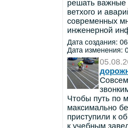
решать важные 
ветхого и авар
современных мн
инженерной инф
Дата создания: 06
Дата изменения: 0
05.08.
дорож
Совсем
звонки
Чтобы путь по 
максимально бе
приступили к о
к учебным заве