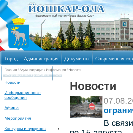
Информационный портал «Город Йошкар-Ола»
Город
Администрация
Документы
Современная гор
Главная
/
Администрация
/
Информация
/ Новости
Обращения граждан
Общественные обсуждения
Изби
Новости
Новости
Информационные
сообщения
07.08.
Афиша
ограни
Мероприятия
В связи
Конкурсы и аукционы
по 15 августа