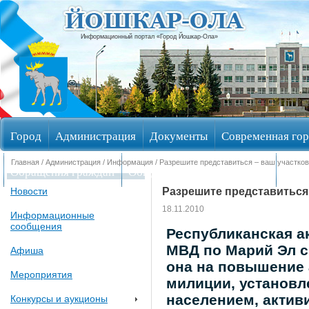
Информационный портал «Город Йошкар-Ола»
Город
Администрация
Документы
Современная гор
Главная
/
Администрация
/
Информация
/ Разрешите представиться – ваш участко
Обращения граждан
Общественные обсуждения
Изби
Разрешите представиться
Новости
18.11.2010
Информационные
сообщения
Республиканская а
МВД по Марий Эл с
Афиша
она на повышение 
Мероприятия
милиции, установл
населением, актив
Конкурсы и аукционы