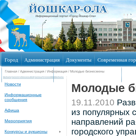
Информационный портал «Город Йошкар-Ола»
Город
Администрация
Документы
Современная гор
Главная
/
Администрация
/
Информация
/ Молодые бизнесмены
Обращения граждан
Общественные обсуждения
Изби
Молодые б
Новости
Информационные
сообщения
19.11.2010
Разв
из популярных 
Афиша
направлений ра
Мероприятия
городского упр
Конкурсы и аукционы