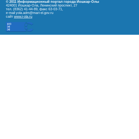
© 2011 Информационный портал города Йошкар-Олы
424001 Йошкар-Ола, Ленинский проспект, 27
тел. (8362) 41-44-89, факс 63-03-71,
e-mail yola.adm@mari-el.gov.ru
сайт
www.i-ola.ru