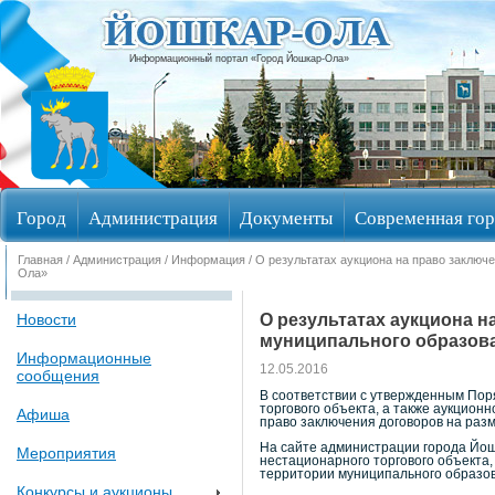
Информационный портал «Город Йошкар-Ола»
Город
Администрация
Документы
Современная гор
Главная
/
Администрация
/
Информация
/ О результатах аукциона на право заключ
Избирательные округа
Ола»
О результатах аукциона н
Новости
муниципального образов
Информационные
12.05.2016
сообщения
В соответствии с утвержденным Пор
торгового объекта, а также аукцион
Афиша
право заключения договоров на раз
На сайте администрации города Йош
Мероприятия
нестационарного торгового объекта,
территории муниципального образо
Конкурсы и аукционы