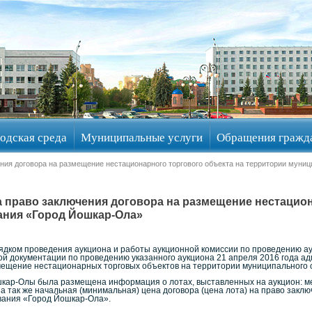
одская среда
Муниципальные услуги
Обращения гражд
ения договора на размещение нестационарного торгового объекта на территории муни
а право заключения договора на размещение нестацио
ания «Город Йошкар-Ола»
ядком проведения аукциона и работы аукционной комиссии по проведению а
ной документации по проведению указанного аукциона 21 апреля 2016 года а
мещение нестационарных торговых объектов на территории муниципального
кар-Олы была размещена информация о лотах, выставленных на аукцион: м
 а так же начальная (минимальная) цена договора (цена лота) на право зак
вания «Город Йошкар-Ола».