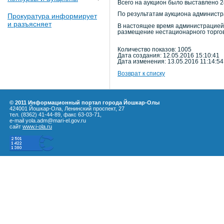
Всего на аукцион было выставлено 2
По результатам аукциона администр
Прокуратура информирует
и разъясняет
В настоящее время администрацией 
размещение нестационарного торгов
Количество показов: 1005
Дата создания: 12.05.2016 15:10:41
Дата изменения: 13.05.2016 11:14:54
Возврат к списку
© 2011 Информационный портал города Йошкар-Олы
424001 Йошкар-Ола, Ленинский проспект, 27
тел. (8362) 41-44-89, факс 63-03-71,
e-mail yola.adm@mari-el.gov.ru
сайт
www.i-ola.ru