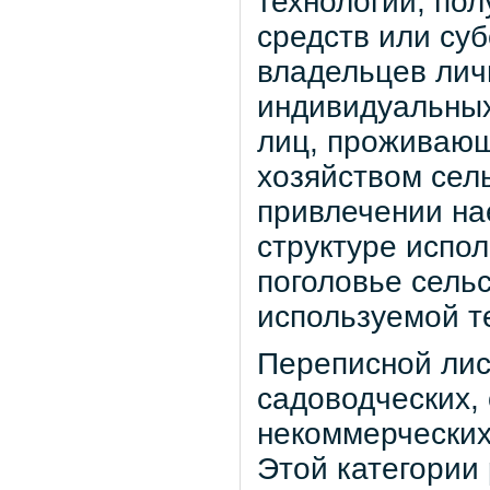
технологий, по
средств или су
владельцев лич
индивидуальных
лиц, проживающ
хозяйством сел
привлечении на
структуре испо
поголовье сель
используемой т
Переписной лис
садоводческих,
некоммерческих
Этой категории