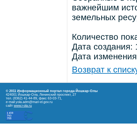
важнейшим ист
земельных ресу
Количество пок
Дата создания: 
Дата изменения:
Возврат к списк
© 2011 Информационный портал города Йошкар-Олы
424001 Йошкар-Ола, Ленинский проспект, 27
тел. (8362) 41-44-89, факс 63-03-71,
e-mail yola.adm@mari-el.gov.ru
сайт
www.i-ola.ru