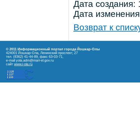
Дата создания: 
Дата изменения:
Возврат к списк
© 2011 Информационный портал города Йошкар-Олы
424001 Йошкар-Ола, Ленинский проспект, 27
тел. (8362) 41-44-89, факс 63-03-71,
e-mail yola.adm@mari-el.gov.ru
сайт
www.i-ola.ru