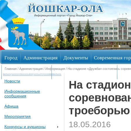
Информационный портал «Город Йошкар-Ола»
Город
Администрация
Документы
Современная гор
Главная
/
Администрация
/
Информация
/ На стадионе «Дружба» состоялись сорев
Обращения граждан
Общественные обсуждения
Изби
На стадион
Новости
Информационные
соревнован
сообщения
Афиша
троеборью
Мероприятия
18.05.2016
Конкурсы и аукционы