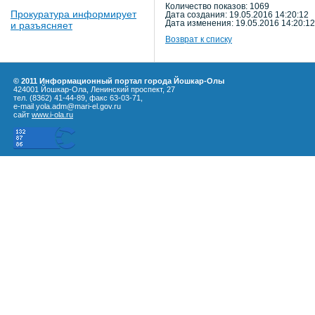
Количество показов: 1069
Прокуратура информирует
Дата создания: 19.05.2016 14:20:12
Дата изменения: 19.05.2016 14:20:12
и разъясняет
Возврат к списку
© 2011 Информационный портал города Йошкар-Олы
424001 Йошкар-Ола, Ленинский проспект, 27
тел. (8362) 41-44-89, факс 63-03-71,
e-mail yola.adm@mari-el.gov.ru
сайт
www.i-ola.ru