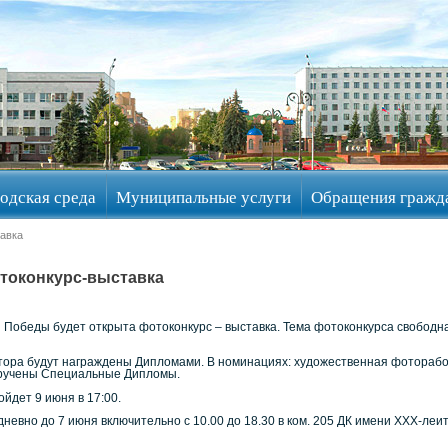
одская среда
Муниципальные услуги
Обращения гражд
авка
токонкурс-выставка
я Победы будет открыта фотоконкурс – выставка. Тема фотоконкурса свободн
тора будут награждены Дипломами. В номинациях: художественная фоторабо
вручены Специальные Дипломы.
йдет 9 июня в 17:00.
невно до 7 июня включительно с 10.00 до 18.30 в ком. 205 ДК имени ХХХ-ле