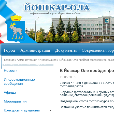
Информационный портал «Город Йошкар-Ола»
Город
Администрация
Документы
Современная гор
Главная
/
Администрация
/
Информация
/ В Йошкар-Оле пройдет фотоконкурс-выст
Избирательные округа
В Йошкар-Оле пройдет фо
Новости
19.05.2016
Информационные
сообщения
9 июня с 15:00 в ДК имени ХХХ-лети
фотоаппаратов.
Афиша
3 лучшие фотоработы и 3 лучших ав
решение, световое решение будут 
Мероприятия
Подведение итогов фотоконкурса про
Заявки на участие принимаются ежед
Конкурсы и аукционы