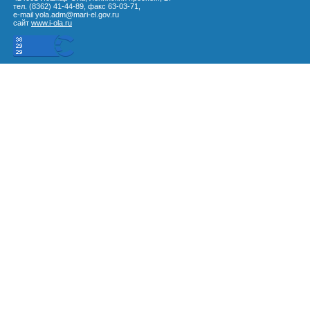
тел. (8362) 41-44-89, факс 63-03-71,
e-mail yola.adm@mari-el.gov.ru
сайт
www.i-ola.ru