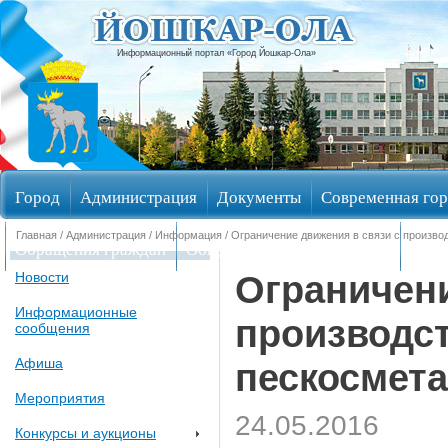
Информационный портал «Город Йошкар-Ола»
Город
Администрация
Документы
Современная гор
Главная
/
Администрация
/
Информация
/ Ограничение движения в связи с произво
Обращения граждан
Общественные обсуждения
Изби
Ограничени
Новости
Информационные
производст
сообщения
Афиша
пескосмета
Мероприятия
24.05.2016
Конкурсы и аукционы