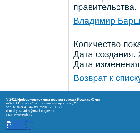
правительства.
Владимир Барш
Количество пок
Дата создания: 
Дата изменения:
Возврат к списк
© 2011 Информационный портал города Йошкар-Олы
424001 Йошкар-Ола, Ленинский проспект, 27
тел. (8362) 41-44-89, факс 63-03-71,
e-mail yola.adm@mari-el.gov.ru
сайт
www.i-ola.ru