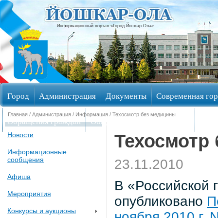
Информационный портал «Город Йошкар-Ола»
Город
Администрация
Документы
Современная гор
Главная
/
Администрация
/
Информация
/ Техосмотр без медицины
Обращения граждан
Общественные обсуждения
Изби
Техосмотр
Новости
Информационные
сообщения
23.11.2010
Афиша
В «Российской г
Мероприятия
опубликовано
П
Конкурсы и аукционы
ноября 2010 г. 