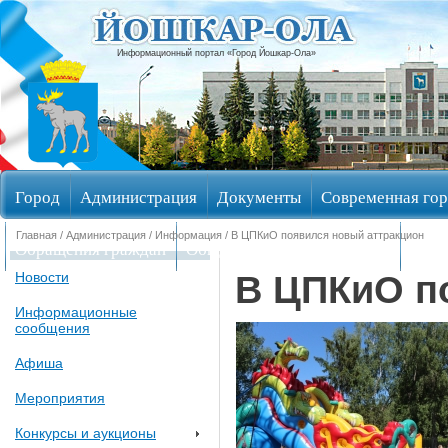
Информационный портал «Город Йошкар-Ола»
Город
Администрация
Документы
Современная гор
Главная
/
Администрация
/
Информация
/ В ЦПКиО появился новый аттракцион
Обращения граждан
Общественные обсуждения
Изби
В ЦПКиО п
Новости
Информационные
сообщения
Афиша
Мероприятия
Конкурсы и аукционы