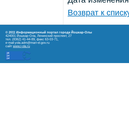
Возврат к списк
© 2011 Информационный портал города Йошкар-Олы
424001 Йошкар-Ола, Ленинский проспект, 27
тел. (8362) 41-44-89, факс 63-03-71,
e-mail yola.adm@mari-el.gov.ru
сайт
www.i-ola.ru