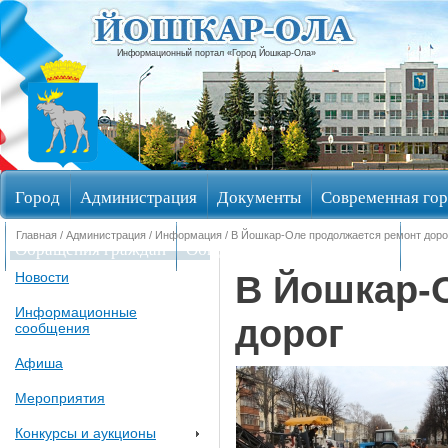
Информационный портал «Город Йошкар-Ола»
Город
Администрация
Документы
Современная гор
Главная
/
Администрация
/
Информация
/ В Йошкар-Оле продолжается ремонт доро
Обращения граждан
Общественные обсуждения
Изби
В Йошкар-
Новости
Информационные
дорог
сообщения
Афиша
Мероприятия
Конкурсы и аукционы