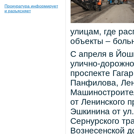
Прокуратура информирует
и разъясняет
улицам, где ра
объекты – боль
С апреля в Йош
улично-дорожно
проспекте Гагар
Панфилова, Лен
Машиностроител
от Ленинского п
Эшкинина от ул
Сернурского тра
Вознесенской до