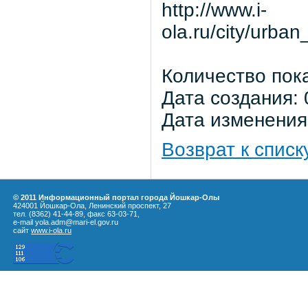
http://www.i-
ola.ru/city/urb
Количество пок
Дата создания: 
Дата изменения:
Возврат к списк
© 2011 Информационный портал города Йошкар-Олы
424001 Йошкар-Ола, Ленинский проспект, 27
тел. (8362) 41-44-89, факс 63-03-71,
e-mail yola.adm@mari-el.gov.ru
сайт
www.i-ola.ru