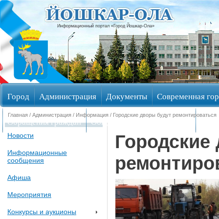
Информационный портал «Город Йошкар-Ола»
Город
Администрация
Документы
Современная гор
Главная
/
Администрация
/
Информация
/ Городские дворы будут ремонтироваться
Обращения граждан
Общественные обсуждения
Изби
Городские 
Новости
Информационные
ремонтиро
сообщения
Афиша
Мероприятия
Конкурсы и аукционы