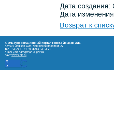
Дата создания: 
Дата изменения:
Возврат к списк
© 2011 Информационный портал города Йошкар-Олы
424001 Йошкар-Ола, Ленинский проспект, 27
тел. (8362) 41-44-89, факс 63-03-71,
e-mail yola.adm@mari-el.gov.ru
сайт
www.i-ola.ru