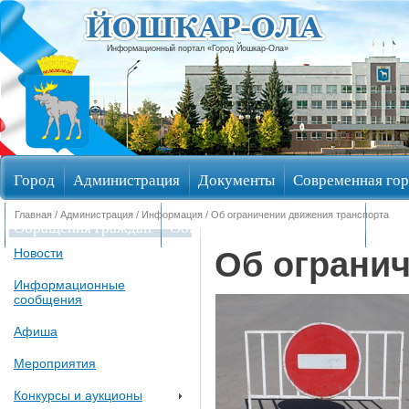
Информационный портал «Город Йошкар-Ола»
Город
Администрация
Документы
Современная гор
Главная
/
Администрация
/
Информация
/ Об ограничении движения транспорта
Обращения граждан
Общественные обсуждения
Изби
Об ограни
Новости
Информационные
сообщения
Афиша
Мероприятия
Конкурсы и аукционы