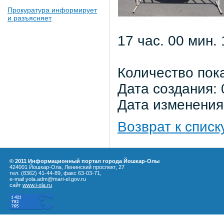
Прокуратура информирует
и разъясняет
17 час. 00 мин. 
Количество пок
Дата создания: 
Дата изменения:
Возврат к списк
© 2011 Информационный портал города Йошкар-Олы
424001 Йошкар-Ола, Ленинский проспект, 27
тел. (8362) 41-44-89, факс 63-03-71,
e-mail yola.adm@mari-el.gov.ru
сайт
www.i-ola.ru