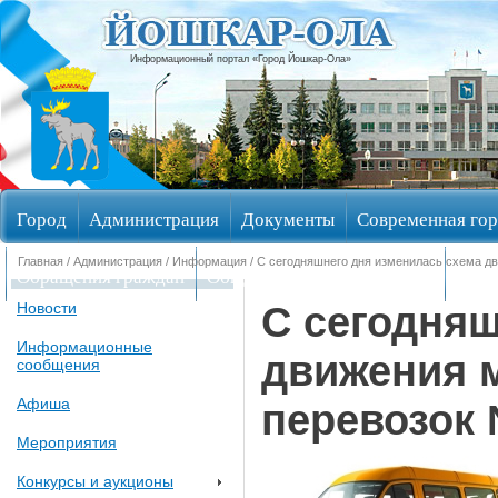
Информационный портал «Город Йошкар-Ола»
Город
Администрация
Документы
Современная гор
Главная
/
Администрация
/
Информация
/ С сегодняшнего дня изменилась схема д
Обращения граждан
Общественные обсуждения
Изби
С сегодняш
Новости
Информационные
движения 
сообщения
Афиша
перевозок
Мероприятия
Конкурсы и аукционы