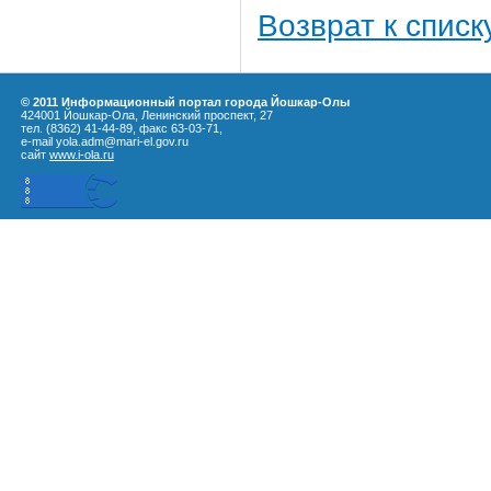
Возврат к списк
© 2011 Информационный портал города Йошкар-Олы
424001 Йошкар-Ола, Ленинский проспект, 27
тел. (8362) 41-44-89, факс 63-03-71,
e-mail yola.adm@mari-el.gov.ru
сайт
www.i-ola.ru