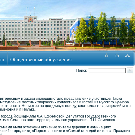
ан
Общественные обсуждения
Поиск
нтересным и захватывающим стало представление участников Парка
ыступление местных творческих коллективов и гостей из Русского Кукмора.
 интерната. Несмотря на дождливую погоду, состоялся товарищеский матч
еменовка и п.Нолька.
 города Йошкар-Олы Л.А. Ефремовой, депутатов Государственного
дителя Семеновского территориального управления П.Н. Семенова.
сьмами были отмечены активные жители деревни в номинациях
чший огородник», «Первоклассник» и «Самый молодой житель». Праздник
м.