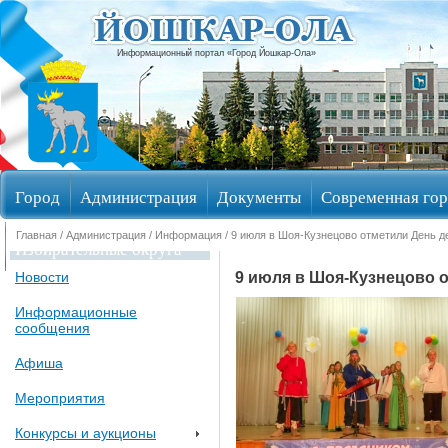
Информационный портал «Город Йошкар-Ола»
Город
Администрация
Документы
Современная гор
Главная
/
Администрация
/
Информация
/ 9 июля в Шоя-Кузнецово отметили День д
Избирательные округа
9 июля в Шоя-Кузнецово 
Новости
Информационные
сообщения
Афиша
Мероприятия
Конкурсы и аукционы