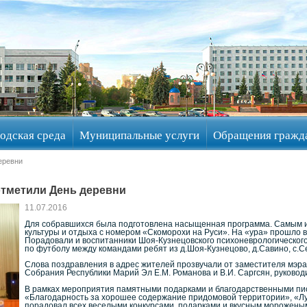
одская среда
Муниципальные услуги
Обращения гражд
еревни
отметили День деревни
11.07.2016
Для собравшихся была подготовлена насыщенная программа. Самым и
культуры и отдыха с номером «Скоморохи на Руси». На «ура» прошло в
Порадовали и воспитанники Шоя-Кузнецовского психоневрологического
по футболу между командами ребят из д.Шоя-Кузнецово, д.Савино, с.С
Слова поздравления в адрес жителей прозвучали от заместителя мэра
Собрания Республики Марий Эл Е.М. Романова и В.И. Саргсян, руково
В рамках мероприятия памятными подарками и благодарственными пи
«Благодарность за хорошее содержание придомовой территории», «Лу
порадовал всех веселыми конкурсами, подарками и вкусным морожены