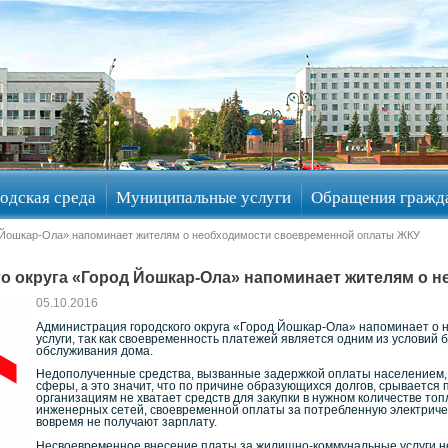
одская среда
Муниципальные услуги
Обращения гражд
д Йошкар-Ола» напоминает жителям о необходимости своевременной оплаты ЖКУ
о округа «Город Йошкар-Ола» напоминает жителям о 
05.10.2016
Администрация городского округа «Город Йошкар-Ола» напоминает о
услуги, так как своевременность платежей является одним из условий
обслуживания дома.
Недополученные средства, вызванные задержкой оплаты населением, 
сферы, а это значит, что по причине образующихся долгов, срываетс
организациям не хватает средств для закупки в нужном количестве то
инженерных сетей, своевременной оплаты за потребленную электриче
вовремя не получают зарплату.
Несвоевременное внесение платы за жилищно-коммунальные услуги не