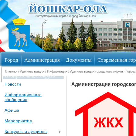
Информационный портал «Город Йошкар-Ола»
Город
Администрация
Документы
Современная гор
Главная
/
Администрация
/
Информация
/ Администрация городского округа «Горо
Избирательные округа
Администрация городског
Новости
Информационные
сообщения
Афиша
Мероприятия
Конкурсы и аукционы