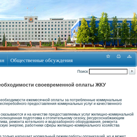
ан
Общественные обсуждения
Поиск
необходимости своевременной оплаты ЖКУ
 необходимости ежемесячной оплаты за потребленные коммунальные
 бесперебойного предоставления коммунальных услуг и качественного
сказываются и на качестве предоставляемых услуг жилищно-коммунальной
я полноценная подготовка к отопительному сезону, ресурсоснабжающим
плива, ремонта котельного и водозаборного оборудования, ремонта
скую энергию, работники сферы жилищно-коммунального хозяйства
 только нарушает нормальный режим работы организаций, но и может