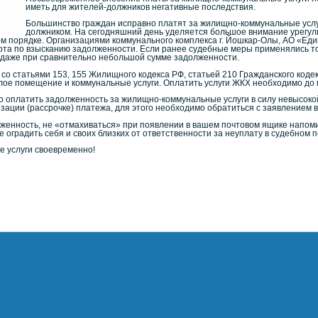
иметь для жителей-должников негативные последствия.
Большинство граждан исправно платят за жилищно-коммунальные услуг
должником. На сегодняшний день уделяется большое внимание урегул
бном порядке. Организациями коммунального комплекса г. Йошкар-Олы, АО «Е
ота по взысканию задолженности. Если ранее судебные меры применялись то
 даже при сравнительно небольшой сумме задолженности.
 со статьями 153, 155 Жилищного кодекса РФ, статьей 210 Гражданского ко
илое помещение и коммунальные услуги. Оплатить услуги ЖКХ необходимо до 
но оплатить задолженность за жилищно-коммунальные услуги в силу невысок
изации (рассрочке) платежа, для этого необходимо обратиться с заявление
женность, не «отмахиваться» при появлении в вашем почтовом ящике напоми
 оградить себя и своих близких от ответственности за неуплату в судебном п
 услуги своевременно!