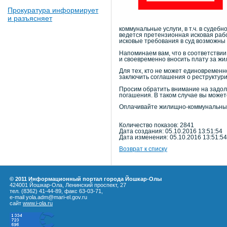
Прокуратура информирует
и разъясняет
коммунальные услуги, в т.ч. в суде
ведется претензионная исковая раб
исковые требования в суд возможны
Напоминаем вам, что в соответствии
и своевременно вносить плату за ж
Для тех, кто не может единовремен
заключить соглашения о реструктур
Просим обратить внимание на задол
погашения. В таком случае вы можете
Оплачивайте жилищно-коммунальные
Количество показов: 2841
Дата создания: 05.10.2016 13:51:54
Дата изменения: 05.10.2016 13:51:54
Возврат к списку
© 2011 Информационный портал города Йошкар-Олы
424001 Йошкар-Ола, Ленинский проспект, 27
тел. (8362) 41-44-89, факс 63-03-71,
e-mail yola.adm@mari-el.gov.ru
сайт
www.i-ola.ru