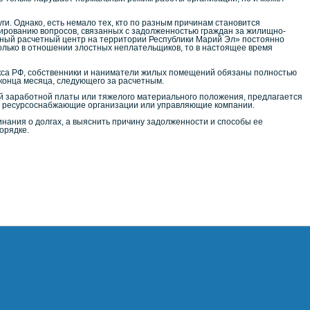
и. Однако, есть немало тех, кто по разным причинам становится
ированию вопросов, связанных с задолженностью граждан за жилищно-
диный расчетный центр на территории Республики Марий Эл» постоянно
лько в отношении злостных неплательщиков, то в настоящее время
декса РФ, собственники и наниматели жилых помещений обязаны полностью
конца месяца, следующего за расчетным.
ой заработной платы или тяжелого материального положения, предлагается
м в ресурсоснабжающие организации или управляющие компании.
нания о долгах, а выяснить причину задолженности и способы ее
орядке.