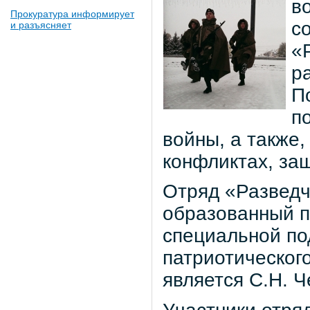
в
Прокуратура информирует
с
и разъясняет
«
р
П
п
войны, а также
конфликтах, за
Отряд «Разведчи
образованный п
специальной по
патриотическог
является С.Н. Ч