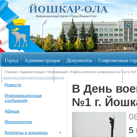
Информационный портал «Город Йошкар-Ола»
Город
Администрация
Документы
Современная гор
Главная
/
Администрация
/
Информация
/ В День военного разведчика на Посту №1
Обращения граждан
Общественные обсуждения
Изби
В День вое
Новости
Информационные
№1 г. Йош
сообщения
Афиша
0
Мероприятия
5
Конкурсы и аукционы