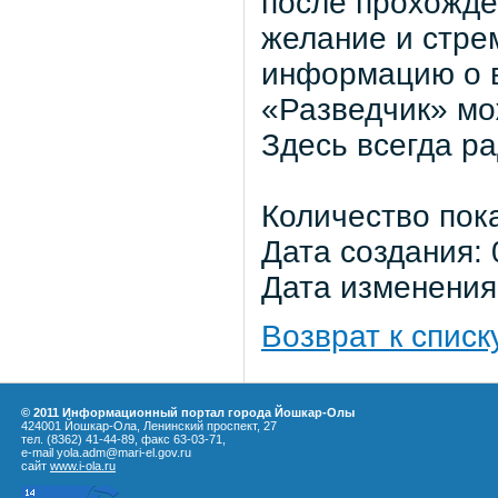
после прохожде
желание и стре
информацию о в
«Разведчик» мож
Здесь всегда р
Количество пок
Дата создания: 
Дата изменения:
Возврат к списк
© 2011 Информационный портал города Йошкар-Олы
424001 Йошкар-Ола, Ленинский проспект, 27
тел. (8362) 41-44-89, факс 63-03-71,
e-mail yola.adm@mari-el.gov.ru
сайт
www.i-ola.ru