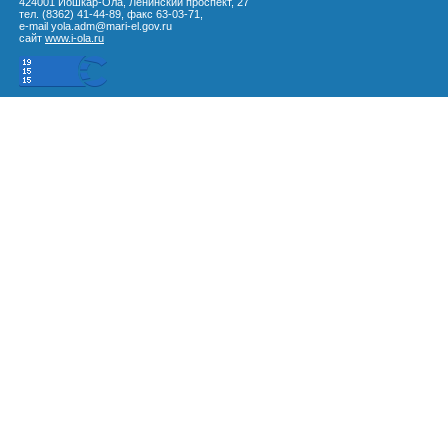
424001 Йошкар-Ола, Ленинский проспект, 27
тел. (8362) 41-44-89, факс 63-03-71,
e-mail yola.adm@mari-el.gov.ru
сайт
www.i-ola.ru