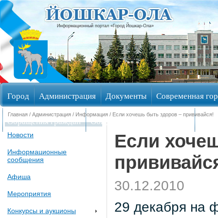
Информационный портал «Город Йошкар-Ола»
Город
Администрация
Документы
Современная гор
Главная
/
Администрация
/
Информация
/ Если хочешь быть здоров – прививайся!
Обращения граждан
Общественные обсуждения
Изби
Если хочеш
Новости
Информационные
прививайс
сообщения
Афиша
30.12.2010
Мероприятия
29 декабря на 
Конкурсы и аукционы