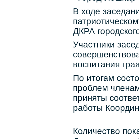
В ходе заседан
патриотическом
ДКРА городског
Участники засе
совершенствова
воспитания гра
По итогам сост
проблем членам
приняты соотве
работы Координ
Количество пок