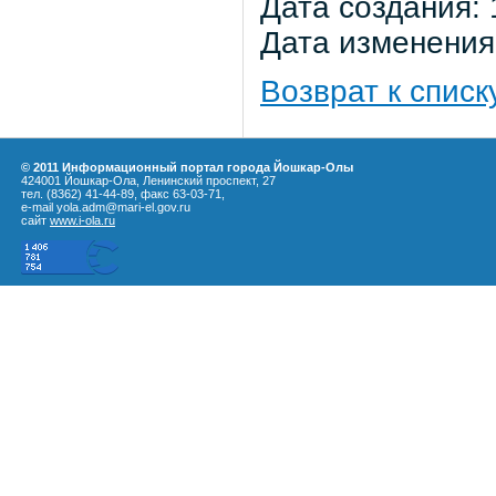
Дата создания: 
Дата изменения:
Возврат к списк
© 2011 Информационный портал города Йошкар-Олы
424001 Йошкар-Ола, Ленинский проспект, 27
тел. (8362) 41-44-89, факс 63-03-71,
e-mail yola.adm@mari-el.gov.ru
сайт
www.i-ola.ru