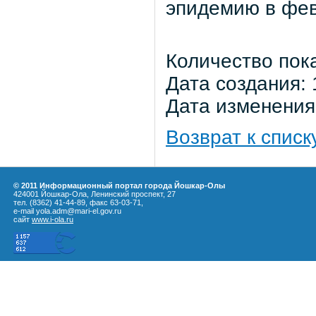
эпидемию в фе
Количество пок
Дата создания: 
Дата изменения:
Возврат к списк
© 2011 Информационный портал города Йошкар-Олы
424001 Йошкар-Ола, Ленинский проспект, 27
тел. (8362) 41-44-89, факс 63-03-71,
e-mail yola.adm@mari-el.gov.ru
сайт
www.i-ola.ru