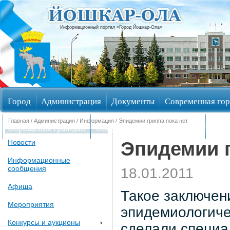
Информационный портал «Город Йошкар-Ола»
Город
Администрация
Документы
Современная гор
Главная
/
Администрация
/
Информация
/ Эпидемии гриппа пока нет
Обращения граждан
Общественные обсуждения
Изби
Эпидемии г
Новости
Информационные
сообщения
18.01.2011
Афиша
Такое заключен
Мероприятия
эпидемиологиче
Конкурсы и аукционы
сделали специа