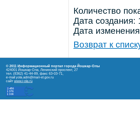
Количество пок
Дата создания: 
Дата изменения:
Возврат к списк
© 2011 Информационный портал города Йошкар-Олы
424001 Йошкар-Ола, Ленинский проспект, 27
тел. (8362) 41-44-89, факс 63-03-71,
e-mail yola.adm@mari-el.gov.ru
сайт
www.i-ola.ru