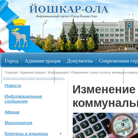
Информационный портал «Город Йошкар-Ола»
Город
Администрация
Документы
Современная гор
Главная
/
Администрация
/
Информация
/ Изменение срока оплаты жилищно-комму
Обращения граждан
Общественные обсуждения
Изби
Изменение
Новости
Информационные
коммуналь
сообщения
Афиша
Мероприятия
Конкурсы и аукционы