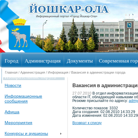
Информационный портал «Город Йошкар-Ола»
Город
Администрация
Документы
Современная гор
Главная
/
Администрация
/
Информация
/ Вакансия в администрации города
Избирательные округа
Вакансия в администраци
Новости
27.07.2010
В отдел информатизации 
Информационные
области IT, обладающий навыками о
сообщения
Резюме присылайте по адресу:
admy
Количество показов: 3332
Афиша
Дата создания: 02.08.2010 14:33:29
Дата изменения: 02.08.2010 14:33:29
Мероприятия
Возврат к списку
Конкурсы и аукционы