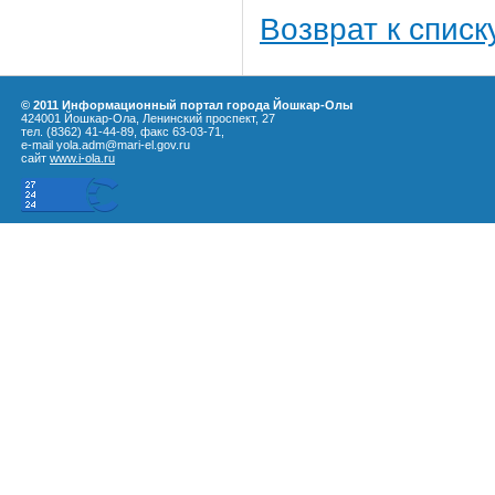
Возврат к списк
© 2011 Информационный портал города Йошкар-Олы
424001 Йошкар-Ола, Ленинский проспект, 27
тел. (8362) 41-44-89, факс 63-03-71,
e-mail yola.adm@mari-el.gov.ru
сайт
www.i-ola.ru