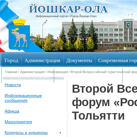
Информационный портал «Город Йошкар-Ола»
Город
Администрация
Документы
Современная гор
Главная
/
Администрация
/
Информация
/ Второй Всероссийский туристический фо
Обращения граждан
Общественные обсуждения
Изби
Второй Все
Новости
Информационные
форум «Ро
сообщения
Афиша
Тольятти
Мероприятия
Конкурсы и аукционы