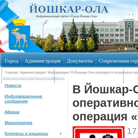
Информационный портал «Город Йошкар-Ола»
Город
Администрация
Документы
Современная гор
Главная
/
Администрация
/
Информация
/ В Йошкар-Оле проводится оперативно-пр
Обращения граждан
Общественные обсуждения
Изби
В Йошкар-
Новости
Информационные
оперативн
сообщения
Афиша
операция «
Мероприятия
17
Конкурсы и аукционы