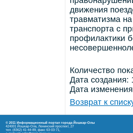
правонарушений
движения поезд
травматизма на
транспорта с п
профилактики б
несовершенноле
Количество пок
Дата создания: 
Дата изменения:
Возврат к списк
© 2011 Информационный портал города Йошкар-Олы
424001 Йошкар-Ола, Ленинский проспект, 27
тел. (8362) 41-44-89, факс 63-03-71,