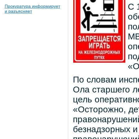
С 
Прокуратура информирует
и разъясняет
об
по
МВ
оп
по
«О
По словам инсп
Ола старшего л
цель оперативн
«Осторожно, де
правонарушени
безнадзорных и