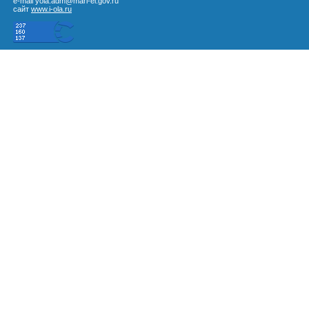
e-mail yola.adm@mari-el.gov.ru
сайт
www.i-ola.ru