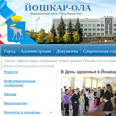
Информационный портал «Город Йошкар-Ола»
Город
Администрация
Документы
Современная гор
Главная
/
Администрация
/
Информация
/ В День здоровья в Йошкар-Оле состояла
Избирательные округа
В День здоровья в Йошка
Новости
Информационные
сообщения
Афиша
Мероприятия
Конкурсы и аукционы