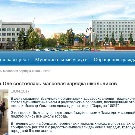
одская среда
Муниципальные услуги
Обращения гражд
сь массовая зарядка школьников
р-Оле состоялась массовая зарядка школьников
10.04.2017
В день создания Всемирной организации здравоохранения традиционно
состоялись классные часы и родительские собрания, посвящённые этой 
школах Йошкар-Олы проведена единая акция "Зарядка 100%".
Этот проект был запущен детским объединением «Пламадет» средней 
подключились все школы города.
В течение дня на больших переменах и классных часах в спортзалах, р
собирались ребята и с радостью выполняли движения зарядки, которую
городской Школе актива.