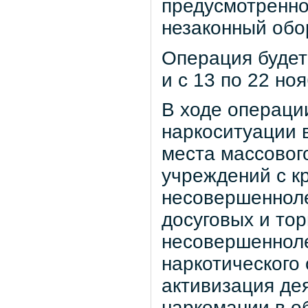
предусмотренно
незаконный обо
Операция будет 
и с 13 по 22 ноя
В ходе операци
наркоситуации 
места массовог
учреждений с к
несовершеннолет
досуговых и то
несовершенноле
наркотического 
активизация де
наркомании в о