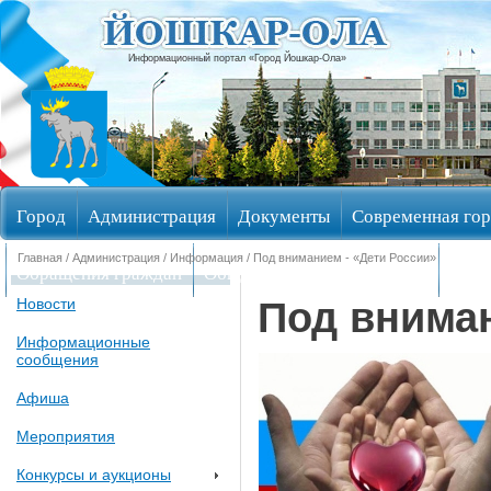
Информационный портал «Город Йошкар-Ола»
Город
Администрация
Документы
Современная гор
Главная
/
Администрация
/
Информация
/ Под вниманием - «Дети России»
Обращения граждан
Общественные обсуждения
Изби
Под вниман
Новости
Информационные
сообщения
Афиша
Мероприятия
Конкурсы и аукционы