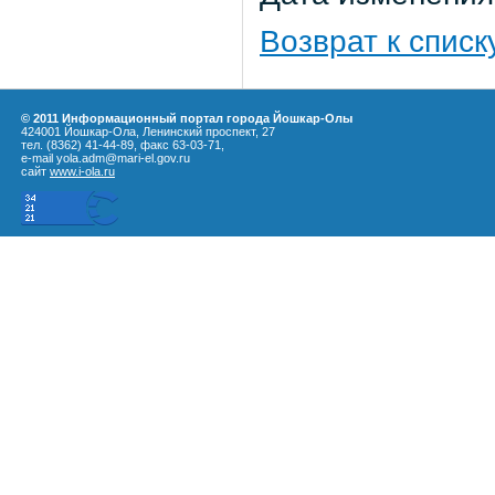
Возврат к списк
© 2011 Информационный портал города Йошкар-Олы
424001 Йошкар-Ола, Ленинский проспект, 27
тел. (8362) 41-44-89, факс 63-03-71,
e-mail yola.adm@mari-el.gov.ru
сайт
www.i-ola.ru