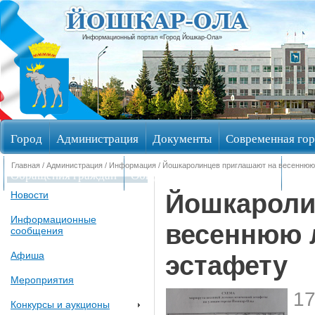
Информационный портал «Город Йошкар-Ола»
Город
Администрация
Документы
Современная гор
Главная
/
Администрация
/
Информация
/ Йошкаролинцев приглашают на весеннюю
Обращения граждан
Общественные обсуждения
Изби
Йошкароли
Новости
Информационные
весеннюю 
сообщения
Афиша
эстафету
Мероприятия
17
Конкурсы и аукционы