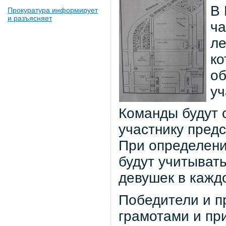
В 
Прокуратура информирует
и разъясняет
ча
ле
ко
об
уч
Команды будут 
участнику пред
При определени
будут учитыват
девушек в каждо
Победители и п
грамотами и пр