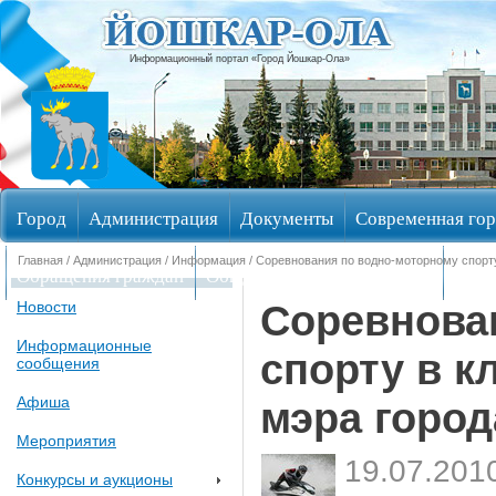
Информационный портал «Город Йошкар-Ола»
Город
Администрация
Документы
Современная гор
Главная
/
Администрация
/
Информация
/ Соревнования по водно-моторному спорту
Обращения граждан
Общественные обсуждения
Изби
Соревнова
Новости
Информационные
спорту в к
сообщения
Афиша
мэра город
Мероприятия
19.07.201
Конкурсы и аукционы