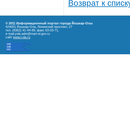
Возврат к списк
© 2011 Информационный портал города Йошкар-Олы
424001 Йошкар-Ола, Ленинский проспект, 27
тел. (8362) 41-44-89, факс 63-03-71,
e-mail yola.adm@mari-el.gov.ru
сайт
www.i-ola.ru