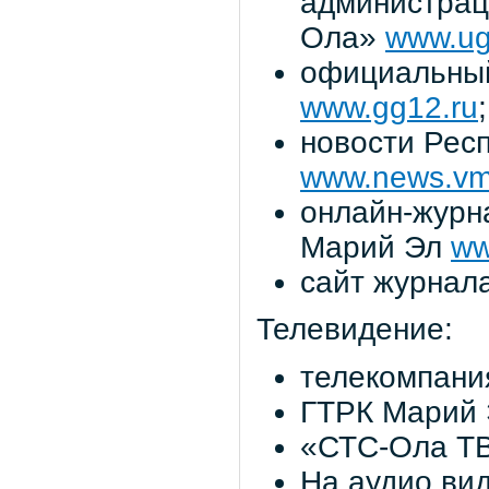
администраци
Ола»
www.ug
официальный
www.gg12.ru
;
новости Рес
www.news.vma
онлайн-журна
Марий Эл
ww
сайт журнал
Телевидение:
телекомпани
ГТРК Марий 
«СТС-Ола Т
На аудио вид