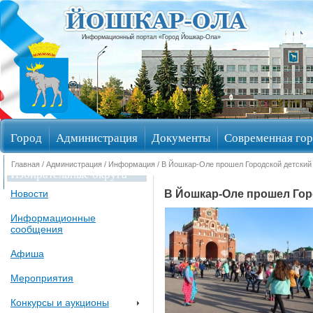
Информационный портал «Город Йошкар-Ола»
Город
Администрация
Документы
Современная гор
Главная
/
Администрация
/
Информация
/ В Йошкар-Оле прошел Городской детский
Избирательные округа
В Йошкар-Оле прошел Гор
Новости
Информационные
сообщения
Афиша
Мероприятия
Конкурсы и аукционы