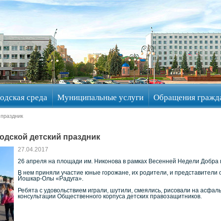
одская среда
Муниципальные услуги
Обращения гражд
 праздник
одской детский праздник
27.04.2017
26 апреля на площади им. Никонова в рамках Весенней Недели Добра 
В нем приняли участие юные горожане, их родители, и представители
Йошкар-Олы «Радуга».
Ребята с удовольствием играли, шутили, смеялись, рисовали на асфал
консультации Общественного корпуса детских правозащитников.