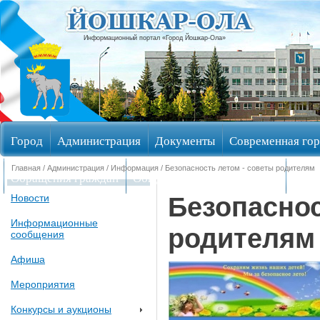
Информационный портал «Город Йошкар-Ола»
Город
Администрация
Документы
Современная гор
Главная
/
Администрация
/
Информация
/ Безопасность летом - советы родителям
Обращения граждан
Общественные обсуждения
Изби
Безопаснос
Новости
Информационные
родителям
сообщения
Афиша
Мероприятия
Конкурсы и аукционы