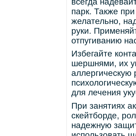
всегда надевайт
парк. Также при
желательно, на
руки. Применяй
отпугиванию на
Избегайте конт
шершнями, их у
аллергическую 
психологическу
для лечения ук
При занятиях ак
скейтборде, рол
надежную защит
использовать ш