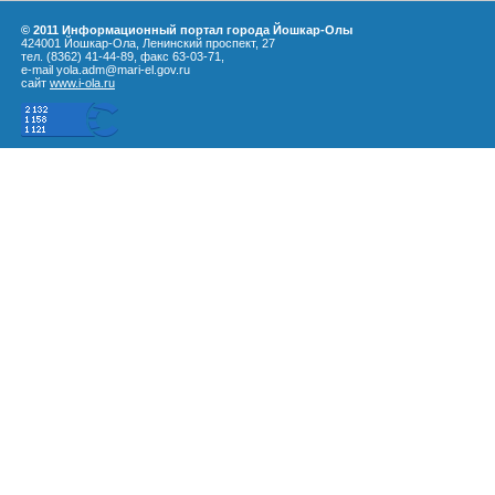
© 2011 Информационный портал города Йошкар-Олы
424001 Йошкар-Ола, Ленинский проспект, 27
тел. (8362) 41-44-89, факс 63-03-71,
e-mail yola.adm@mari-el.gov.ru
сайт
www.i-ola.ru