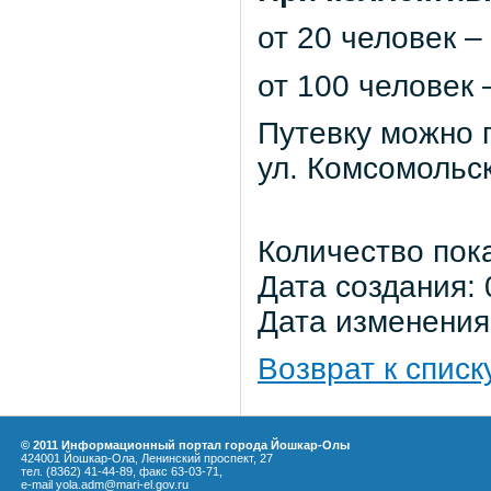
от 20 человек –
от 100 человек 
Путевку можно 
ул. Комсомольск
Количество пок
Дата создания: 
Дата изменения:
Возврат к списк
© 2011 Информационный портал города Йошкар-Олы
424001 Йошкар-Ола, Ленинский проспект, 27
тел. (8362) 41-44-89, факс 63-03-71,
e-mail yola.adm@mari-el.gov.ru